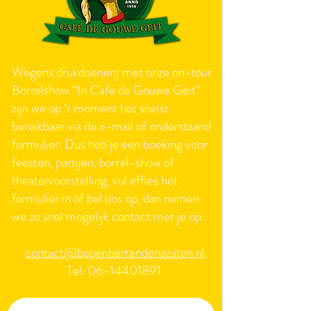
Wegens drukdoenerij met onze on-tour
Borrelshow “In Café de Gouwe Geit”
zijn we op ’t moment het snelst
bereikbaar via de e-mail of onderstaand
formulier. Dus h
eb je een boeking voor
feesten, partijen, borrel-show of
theatervoorstelling, vul effies het
formulier in of bel ons op, dan nemen
we zo snel mogelijk contact met je op.
contact@bepenbertendenazaten.nl
Tel.
06-14401891